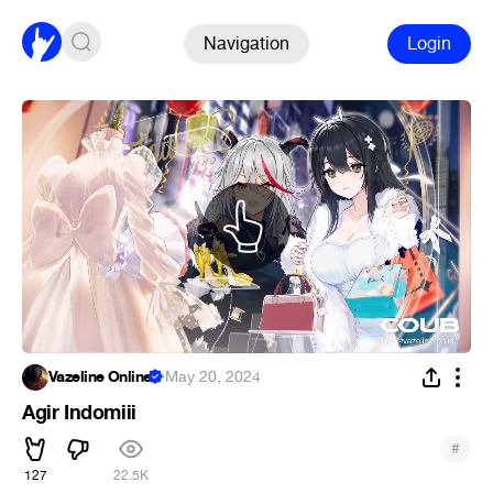
Navigation
Login
Vazeline Online
·
May 20, 2024
Agir Indomiii
#
127
22.5K