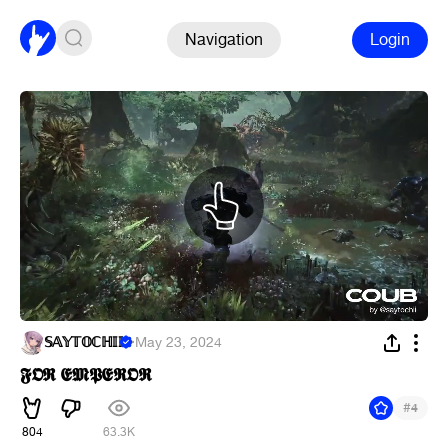
Navigation
Login
𝕊𝔸𝕐𝕋𝕆ℂℍ𝕀𝕀
·
May 23, 2024
𝕱𝕺𝕽 𝕰𝕸𝕻𝕰𝕽𝕺𝕽
#
4
804
63.3K