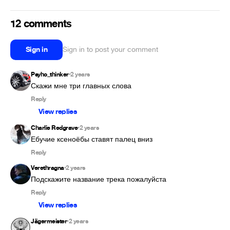
12 comments
Sign in
Sign in to post your comment
Psyho_thinker
2 years
•
Reply
View replies
Charlie Redgrave
2 years
•
Ебучие ксеноёбы ставят палец вниз
Reply
Verethragna
2 years
•
Подскажите название трека пожалуйста
Reply
View replies
Jägermeister
2 years
•