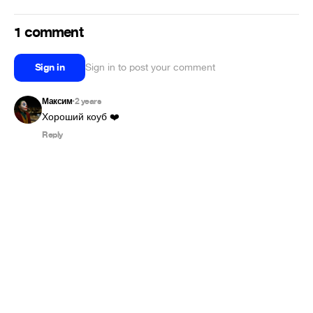
1 comment
Sign in
Sign in to post your comment
Максим
2 years
•
Хороший коуб ❤️
Reply