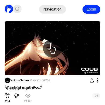
Navigation
Login
VzlomOchka
·
May 23, 2024
𓆩ᛗⱥꞡīȼⱥł ᵯⱥđꞥēꞩꞩ𓆪
#
4
234
27.8K