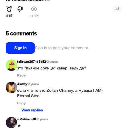
#
3
549
41.1K
5 comments
Sign in
Sign in to post your comment
follower297413452
2 years
•
это "пьяное солнце" кавер, ведь да? 
Reply
Alexey
2 years
•
если что то это Zoltan Chaney, а музыка I AM- 
Eternal Steel
Reply
View replies
• 𝓦𝓲𝓽𝓬𝓱𝓮𝓻 •🕊️
2 years
•
🔥