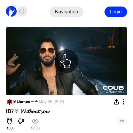
Navigation
Login
⨳ Liarked ᵐᵒᵈᵉ
·
May 26, 2024
ID7
𝓦𝓲𝓽𝓱𝓸𝓾𝓽 𝔂𝓸𝓾
⛧
#
3
100
12.6K