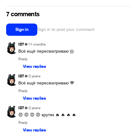
7 comments
Sign in
Sign in to post your comment
ID7⛧
11 months
•
Всё ещё пересматриваю )))
Reply
View replies
ID7⛧
2 years
•
Всё ещё пересматриваю 💙
Reply
View replies
ID7⛧
2 years
•
😍 😍 😍 😍 крутяк 🔥 🔥 🔥 🔥
Reply
View replies