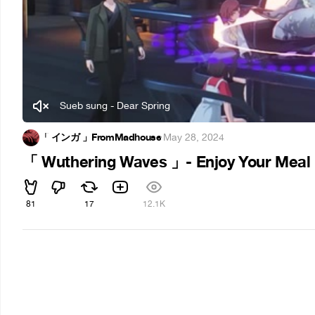
Sueb sung - Dear Spring
「 インガ 」FromMadhouse
·
May 28, 2024
「 Wuthering Waves 」- Enjoy Your Meal
81
17
12.1K