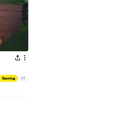
#
Gaming
7