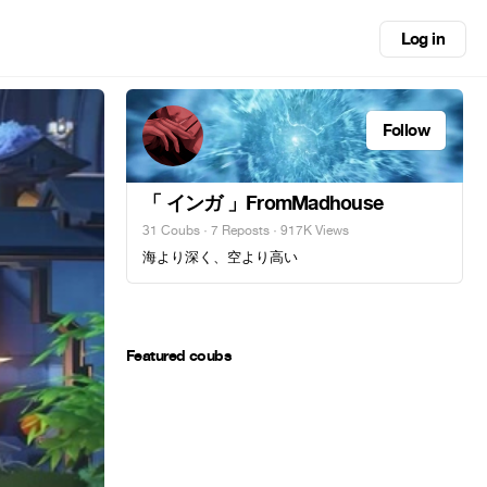
Log in
Follow
「 インガ 」FromMadhouse
31 Coubs
·
7 Reposts
· 917K Views
海より深く、空より高い
Featured coubs