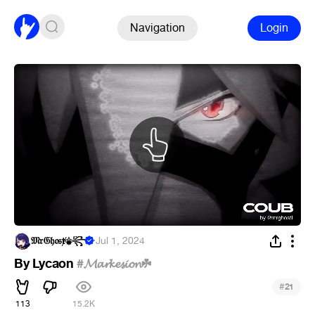
Navigation
Login
𝔐𝔯𝔊𝔥𝔬𝔰ⱦ⚜︎꧂
·
Jul 1, 2024
By Lycaon
#𝓜𝓪𝓻𝓴𝓮𝓼𝓲𝓸𝓷☘
#
21
113
15.2K