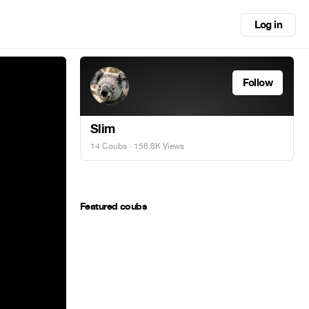
Log in
Follow
Slim
14 Coubs
· 156.8K Views
Featured coubs