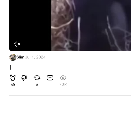
Slim
·
Jul 1, 2024
i
59
5
7.3K