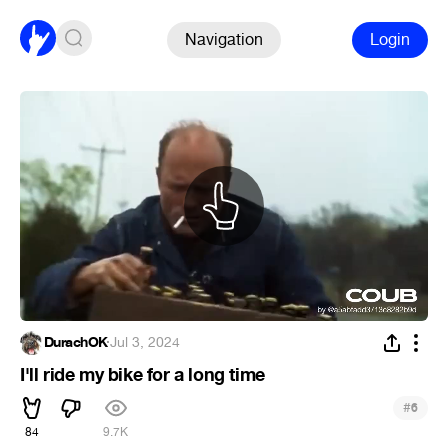
Navigation
Login
DurachOK
·
Jul 3, 2024
I'll ride my bike for a long time
#
6
84
9.7K