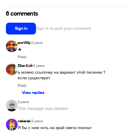
6 comments
Sign in
Sign in to post your comment
pro100y
2 years
•
🔥
Reply
Zlion Бой
2 years
•
а можно ссылочку на вариант этой песенки ? 
если существует
Reply
View replies
2 years
This message was deleted
nebarak
2 years
•
Я бы с ним хоть на край света поехал