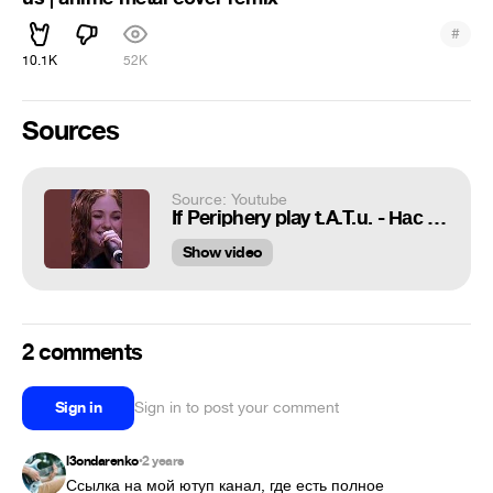
#
10.1K
52K
Sources
Source: Youtube
If Periphery play t.A.T.u. - Нас не догонят | anime metal cover remix
Show video
2 comments
Sign in
Sign in to post your comment
l3ondarenko
2 years
•
Ссылка на мой ютуп канал, где есть полное 