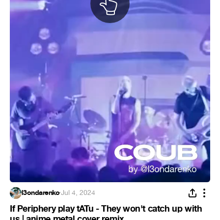
l3ondarenko
·
Jul 4, 2024
If Periphery play tATu - They won't catch up with
us | anime metal cover remix