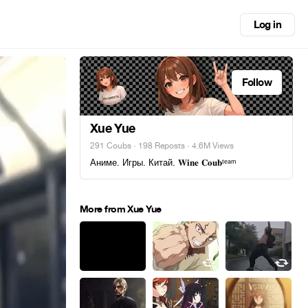
Log in
Follow
Xue Yue
291 Coubs
·
198 Reposts
· 4.6M Views
Аниме. Игры. Китай. 𝐖𝐢𝐧𝐞 𝐂𝐨𝐮𝐛ᵗᵉᵃᵐ
More from Xue Yue