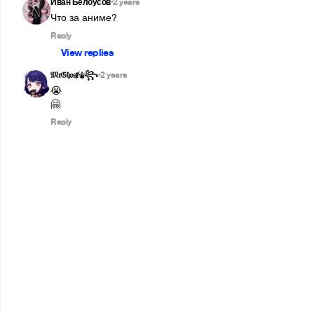
Иван Белоусов
2 years
•
Что за аниме?
Reply
View replies
𝔐𝔯𝔊𝔥𝔬𝔰ⱦ⚜︎꧂
2 years
•
😭

🤗
Reply