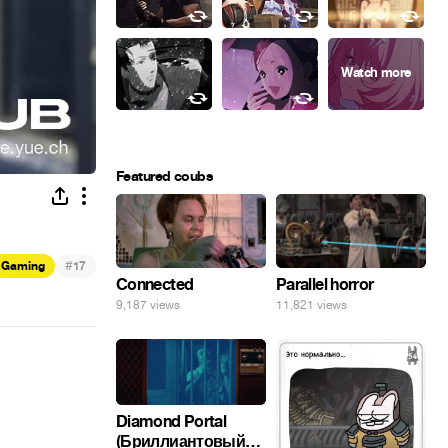
Featured coubs
#
Gaming
17
Connected
Parallel horror
9,187 views
11,821 views
Diamond Portal
(Бриллиантовый