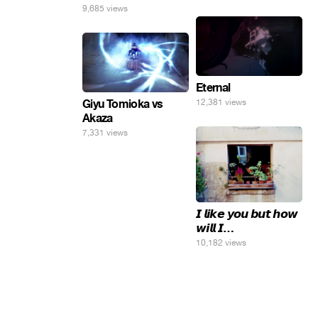
9,685 views
Eternal
Giyu Tomioka vs
12,381 views
Akaza
7,331 views
𝙄 𝙡𝙞𝙠𝙚 𝙮𝙤𝙪 𝙗𝙪𝙩 𝙝𝙤𝙬
𝙬𝙞𝙡𝙡 𝙄…
10,182 views