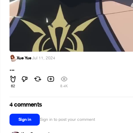
Xue Yue
·
Jul 11, 2024
...
62
8.4K
4 comments
Sign in
Sign in to post your comment