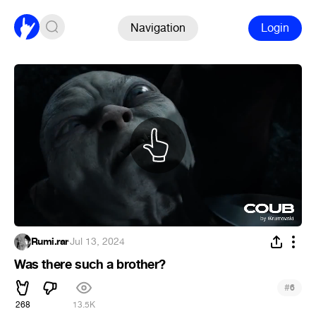
Navigation
Login
Rumi.rar
·
Jul 13, 2024
Was there such a brother?
#
6
268
13.5K