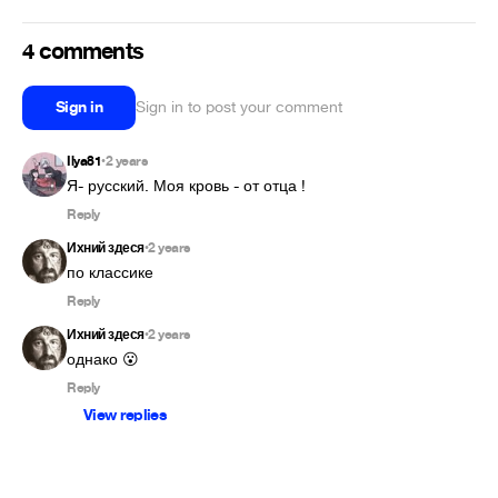
4 comments
Sign in
Sign in to post your comment
Ilya81
2 years
•
Я- русский. Моя кровь - от отца ! 
Reply
Ихний здеся
2 years
•
по классике
Reply
Ихний здеся
2 years
•
однако 😮
Reply
View replies