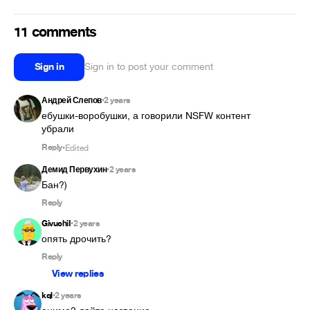
11 comments
Sign in
Sign in to post your comment
Андрей Слепов
2 years
•
ебушки-воробушки, а говорили NSFW контент 
убрали
Reply
Edited
•
Демид Первухин
2 years
•
Бан?)
Reply
GivuchiI
2 years
•
опять дрочить?
Reply
View replies
kql
2 years
•