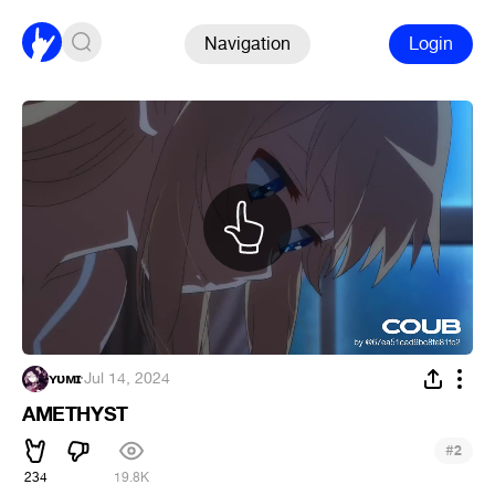
Navigation
Login
ʏᴜᴍɪ
·
Jul 14, 2024
AMETHYST
#
2
234
19.8K