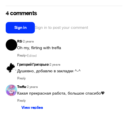
4 comments
Sign in
Sign in to post your comment
RS
2 years
•
Oh my, flirting with treffa
Reply
Edited
•
Григорий Григорьев
2 years
•
Душевно, добавлю в закладки ^-^
Reply
Treffa
2 years
•
Какая прекрасная работа, большое спасибо💖
Reply
View replies