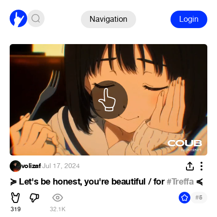
Navigation
Login
volizaf
·
Jul 17, 2024
≽ Let's be honest, you're beautiful / for
#Treffa
≼
#
5
319
32.1K