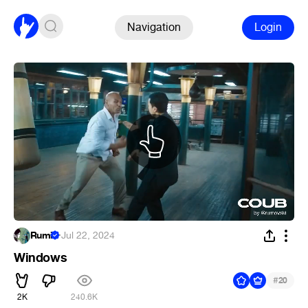
Navigation
Login
Rumi
·
Jul 22, 2024
Windows
#
20
2K
240.6K