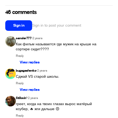
46 comments
Sign in
Sign in to post your comment
cancler777
2 years
•
Как фильм называется где мужик на крыше на 
сортире сидит????
Reply
View replies
bugagashenko
2 years
•
Сджай VS старой школы.
Reply
View replies
Stillovin'
2 years
•
греет, когда на твоих глазах вырос матёрый 
коубер, 🔥 жги дальше 😍
Reply