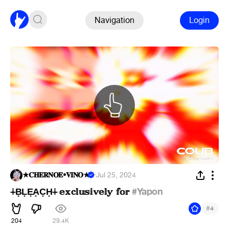
Navigation
Login
★𝐂𝐇𝐄𝐑𝐍𝐎𝐄•𝐕𝐈𝐍𝐎★
·
Jul 25, 2024
⨢B̟L̟E̟A̟C̟H̟⨢ 𝕖𝕩𝕔𝕝𝕦𝕤𝕚𝕧𝕖𝕝𝕪 𝕗𝕠𝕣
#Yapon
#
4
204
29.4K