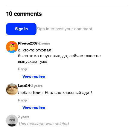
10 comments
Sign in
Sign in to post your comment
Physics2007
2 years
•
о, кто-то откопал

была тема в нулевых, да, сейчас такое не 
выпускают уже
Reply
View replies
LordSH
2 years
•
Люблю Блич! Реально классный эдит!
Reply
View replies
2 years
This message was deleted