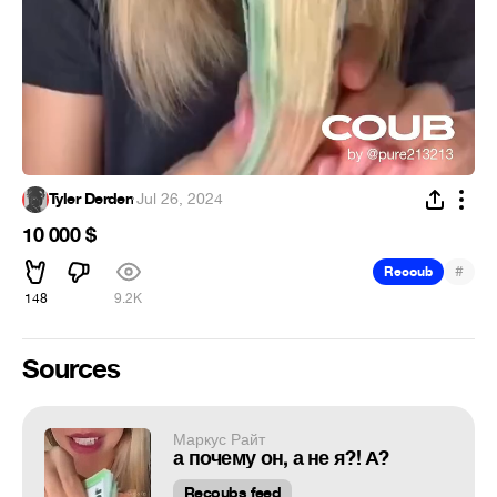
Tyler Derden
·
Jul 26, 2024
10 000 $
#
Recoub
148
9.2K
Sources
Маркус Райт
а почему он, а не я?! А?
Recoubs feed