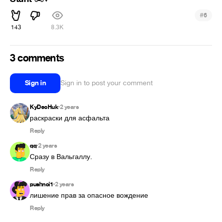
#
6
143
8.3K
3 comments
Sign in
Sign in to post your comment
KyDecHuk
2 years
•
раскраски для асфальта 
Reply
qq
2 years
•
Сразу в Вальгаллу.
Reply
pushnoi1
2 years
•
лишение прав за опасное вождение
Reply