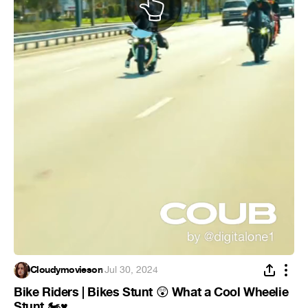
Cloudymovieson
·
Jul 30, 2024
Bike Riders | Bikes Stunt
What a Cool Wheelie
😲
Stunt
🏍
♥