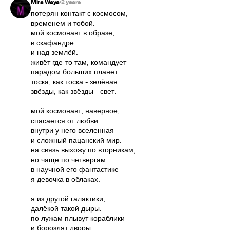
Mira Waya
2 years
•
потерян контакт с космосом,

временем и тобой.

мой космонавт в образе,

в скафандре

и над землёй.

живёт где-то там, командует

парадом больших планет.

тоска, как тоска - зелёная.

звёзды, как звёзды - свет.

мой космонавт, наверное,

спасается от любви.

внутри у него вселенная

и сложный пацанский мир.

на связь выхожу по вторникам,

но чаще по четвергам.

в научной его фантастике -

я девочка в облаках.

я из другой галактики,

далёкой такой дыры.

по лужам плывут кораблики

и бороздят дворы.
