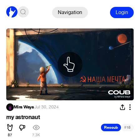
Navigation
Login
Mira Waya
·
Jul 30, 2024
my astronaut
#
Recoub
15
87
7.3K