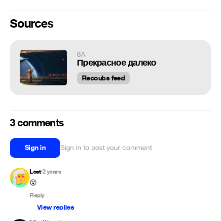
Sources
8A
Прекрасное далеко
Recoubs feed
3 comments
Sign in
Sign in to post your comment
Lost
2 years
•
😮
Reply
View replies