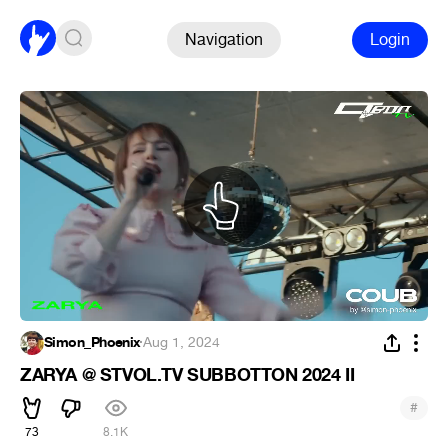
Navigation
Login
Simon_Phoenix
·
Aug 1, 2024
ZARYA @ STVOL.TV SUBBOTTON 2024 II
#
73
8.1K