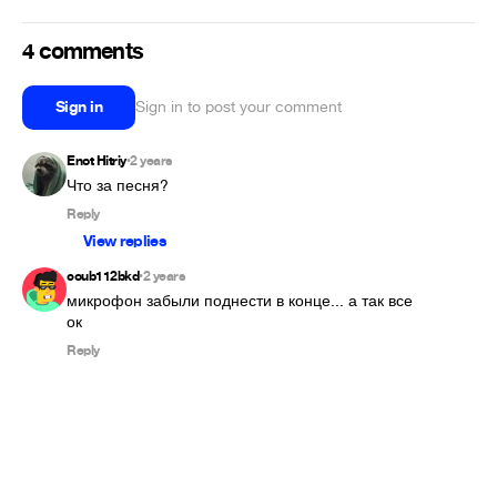
4 comments
Sign in
Sign in to post your comment
Enot Hitriy
2 years
•
Что за песня?
Reply
View replies
coub112bkd
2 years
•
микрофон забыли поднести в конце... а так все 
ок
Reply