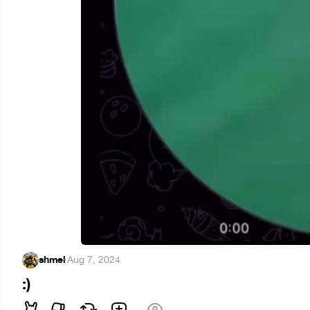
shmel
·
Aug 7, 2024
:)