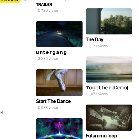
ᴛʀᴀɪʟᴇʀ
10,730 views
The Day
11,171 views
u n t e r g a n g
13,230 views
𝚃𝚘𝚐𝚎𝚝𝚑𝚎𝚛 [𝙳𝚎𝚖𝚘]
11,637 views
Start The Dance
10,988 views
й 
Futurama loop