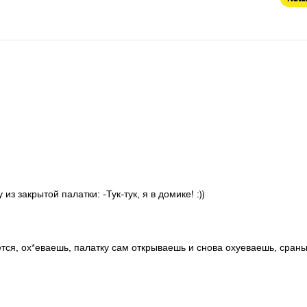
з закрытой палатки: -Тук-тук, я в домике! :))
ется, ох*еваешь, палатку сам открываешь и снова охуеваешь, сраны