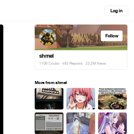
Log in
Follow
shmel
1106 Coubs
·
493 Reposts
· 23.2M Views
More from shmel