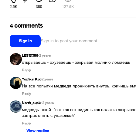
2.5K
380
127.5K
4 comments
Sign in
Sign in to post your comment
LESTAT85
2 years
•
открываешь - охуэваешь - закрывая молнию ломаешь
Reply
Yozhkin Kot
2 years
•
На все попытки медведя проникнуть внутрь, кричишь ему и
Reply
North_cupid
2 years
•
медведь такой: "вот так вот видишь как палатка закрыва
завтрак опять с упаковкой"
Reply
View replies