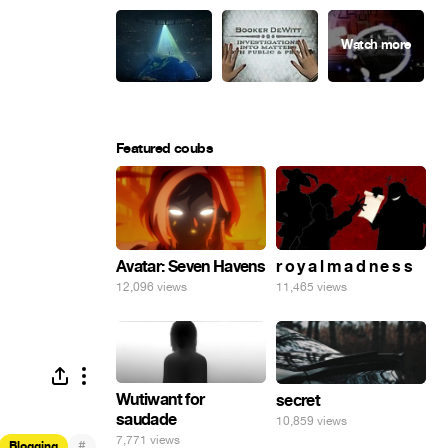
Featured coubs
Avatar: Seven Havens
r o y a l m a d n e s s
12,096 views
11,465 views
Wutiwant for
secret
saudade
10,859 views
7,771 views
#
Blogging