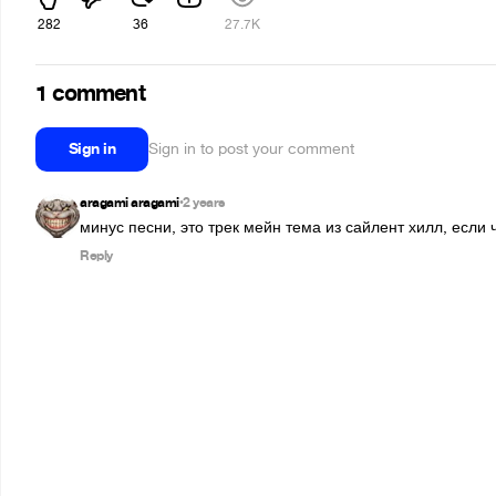
282
36
27.7K
1 comment
Sign in
Sign in to post your comment
aragami aragami
2 years
•
минус песни, это трек мейн тема из сайлент хилл, если ч
Reply