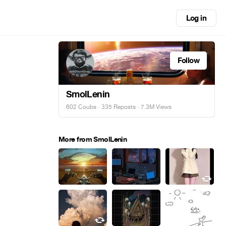
Log in
Follow
SmolLenin
602 Coubs
·
335 Reposts
· 7.3M Views
More from SmolLenin