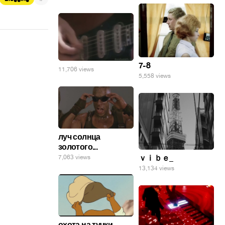
7-8
11,706 views
5,558 views
луч солнца
золотого...
ｖｉｂｅ_
7,063 views
13,134 views
охота на тучки