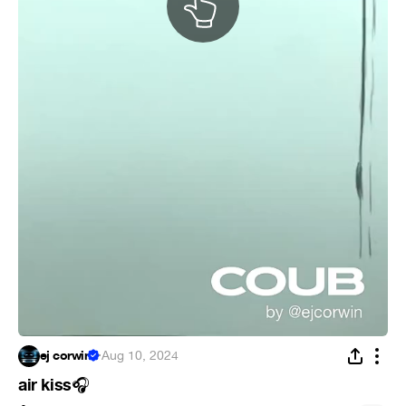
ej corwin
·
Aug 10, 2024
air kiss
🎧