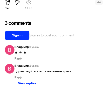
#
4
140
11.9K
3 comments
Sign in
Sign in to post your comment
Владимир
2 years
•
🔥 🔥 🔥
Reply
Владимир
2 years
•
Здравствуйте а есть название трека
Reply
View replies