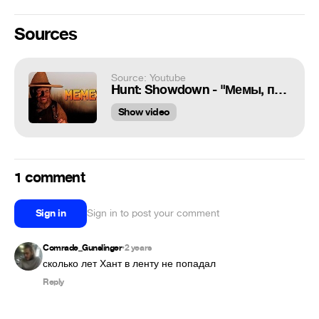
Sources
Source: Youtube
Hunt: Showdown - "Мемы, приколы, фейлы"
Show video
1 comment
Sign in
Sign in to post your comment
Comrade_Gunslinger
2 years
•
сколько лет Хант в ленту не попадал
Reply