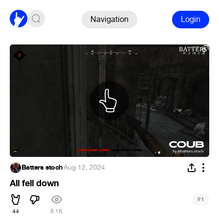
Navigation
Login
Batters stoch
·
Aug 12, 2024
All fell down
#
1
44
8.1K