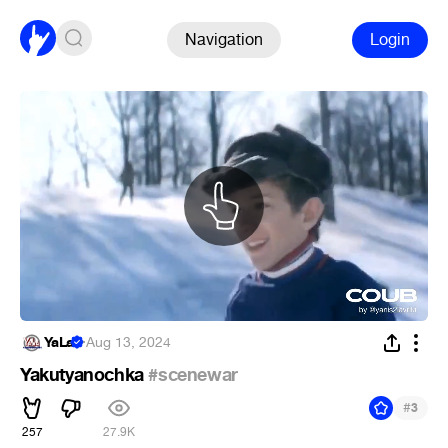
Navigation
Login
YaLa
·
Aug 13, 2024
Yakutyanochka
#scenewar
#
3
257
27.9K