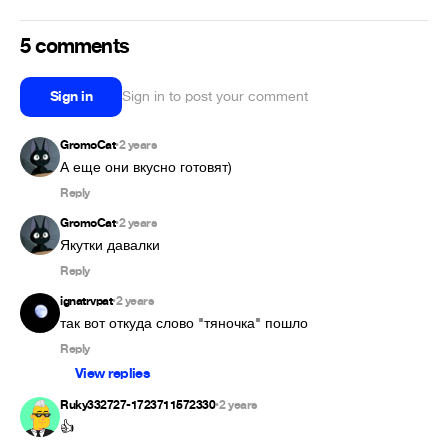
5 comments
Sign in
Sign in to post your comment
GromoCat
2 years
•
Reply
GromoCat
2 years
•
Якутки давалки 
Reply
ignatrvpat
2 years
•
так вот откуда слово "тяночка" пошло
Reply
View replies
Ruky332727-1723711572330
2 years
•
👍