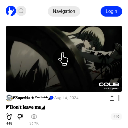
Navigation
Login
◤𝐒𝐮𝐩𝐞𝐫𝐛𝐢𝐚 ⚜︎ ᴰᵉᵃᵈᴵⁿˢᶤᵈᵉ◢
·
Aug 14, 2024
◤𝐃𝐨𝐧'𝐭 𝐥𝐞𝐚𝐯𝐞 𝐦𝐞◢
#
10
448
35.7K