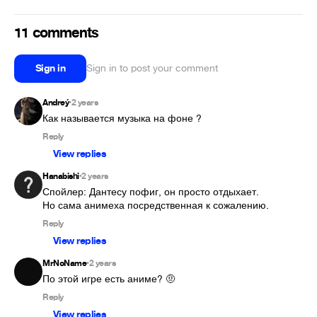
11 comments
Sign in
Sign in to post your comment
Andreý
2 years
•
Как называется музыка на фоне ?
Reply
View replies
Hanabishi
2 years
•
Спойлер: Дантесу пофиг, он просто отдыхает.

Но сама анимеха посредственная к сожалению.
Reply
View replies
MrNoName
2 years
•
По этой игре есть аниме? 🤨
Reply
View replies