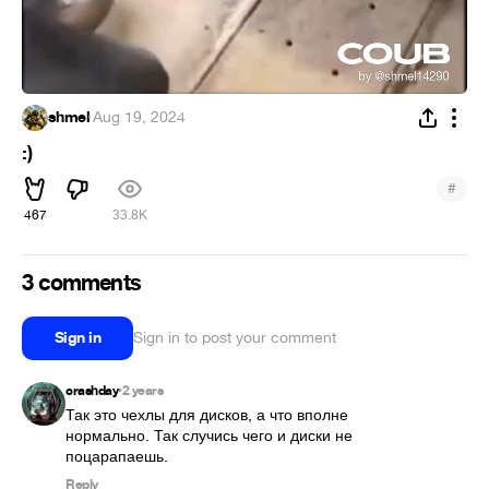
shmel
·
Aug 19, 2024
:)
#
467
33.8K
3 comments
Sign in
Sign in to post your comment
crashday
2 years
•
Так это чехлы для дисков, а что вполне 
нормально. Так случись чего и диски не 
поцарапаешь. 
Reply