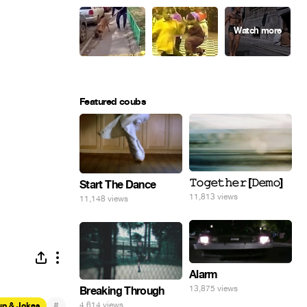
Featured coubs
𝚃𝚘𝚐𝚎𝚝𝚑𝚎𝚛 [𝙳𝚎𝚖𝚘]
Start The Dance
11,813 views
11,148 views
Alarm
13,875 views
Breaking Through
#
4,614 views
up & Jokes