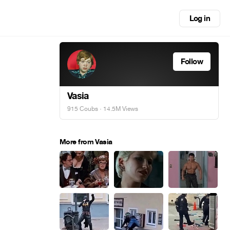
Log in
Follow
Vasia
915 Coubs
· 14.5M Views
More from Vasia