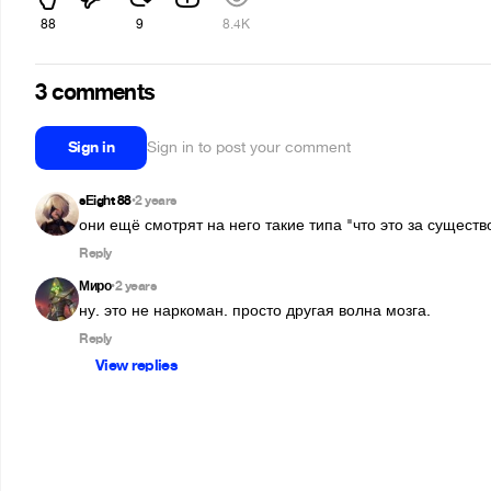
88
9
8.4K
3 comments
Sign in
Sign in to post your comment
sЕight 88
2 years
•
они ещё смотрят на него такие типа "что это за существ
Reply
Миро
2 years
•
ну. это не наркоман. просто другая волна мозга.
Reply
View replies