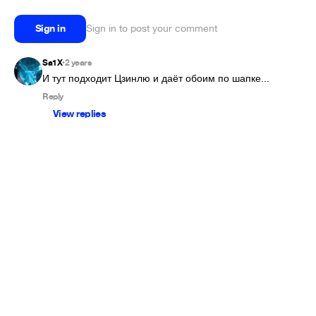
Sign in
Sign in to post your comment
Sa1X
2 years
•
И тут подходит Цзинлю и даёт обоим по шапке...
Reply
View replies