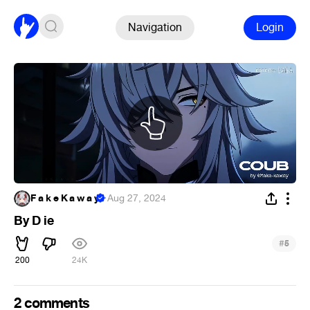
Navigation
Login
F a k e K a w a y
·
Aug 27, 2024
By D ie
#
5
200
24K
2 comments