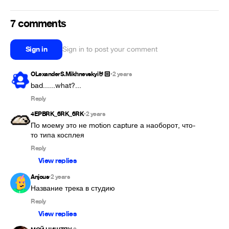
7 comments
Sign in
Sign in to post your comment
OLexanderS.Mikhnevskyi🤘🏻
2 years
•
bad......what?...
Reply
4EPBRK_6RK_6RK
2 years
•
По моему это не motion capture а наоборот, что-
то типа косплея
Reply
View replies
Anjous
2 years
•
Название трека в студию
Reply
View replies