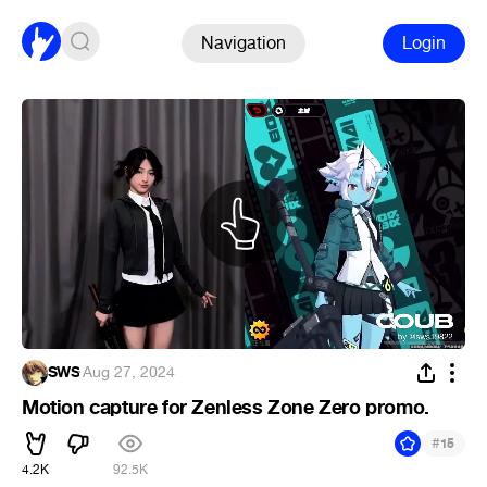
Navigation
Login
SWS
·
Aug 27, 2024
Motion capture for Zenless Zone Zero promo.
#
15
4.2K
92.5K