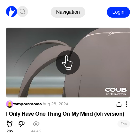
Navigation
Login
temporamores
·
Aug 28, 2024
I Only Have One Thing On My Mind (loli version)
#
14
265
44.4K