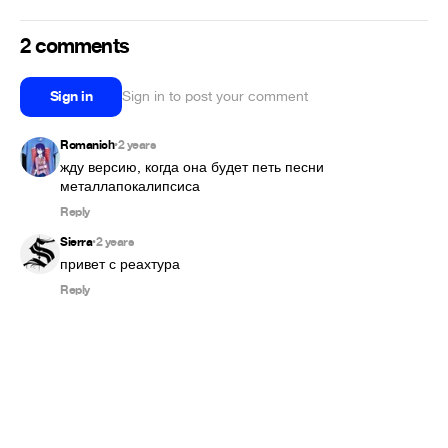
2 comments
Sign in
Sign in to post your comment
Romanich
2 years
•
жду версию, когда она будет петь песни 
металлапокалипсиса
Reply
Sierra
2 years
•
привет с реахтура
Reply