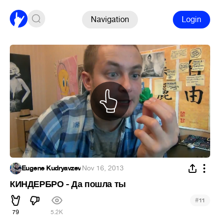
Navigation
Login
Eugene Kudryavzev
·
Nov 16, 2013
КИНДЕРБРО - Да пошла ты
#
11
79
5.2K