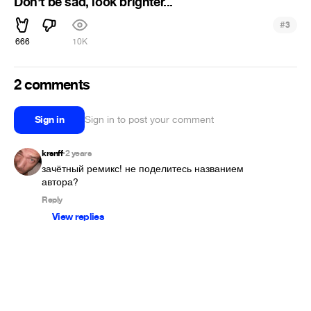
Don't be sad, look brighter...
#
3
666
10K
2 comments
Sign in
Sign in to post your comment
krsnff
2 years
•
зачётный ремикс! не поделитесь названием 
автора?
Reply
View replies