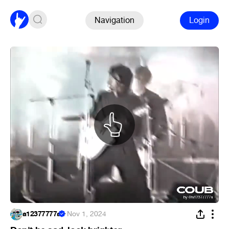
Navigation
Login
a12377777a
·
Nov 1, 2024