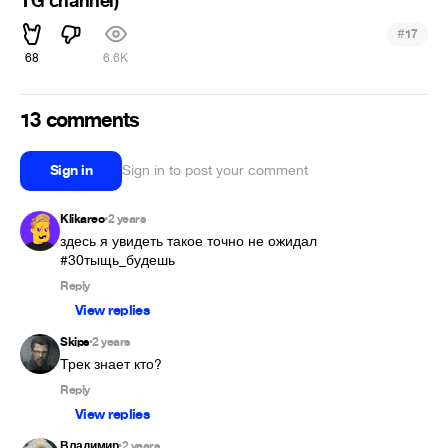
TG channel)
#
17
68
6.6K
13 comments
Sign in
Sign in to post your comment
Klikareo
2 years
•
здесь я увидеть такое точно не ожидал 
#30тыщь_будешь
Reply
View replies
Skips
2 years
•
Трек знает кто?
Reply
View replies
Владимир
2 years
•