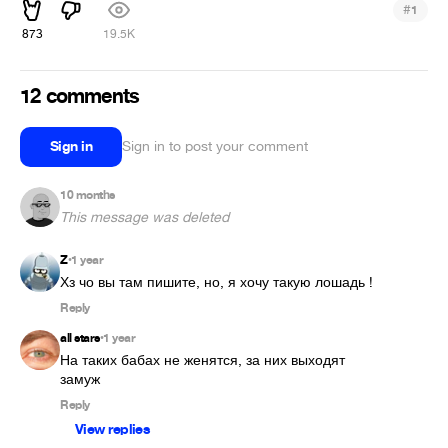
#
1
873
19.5K
12 comments
Sign in
Sign in to post your comment
10 months
This message was deleted
Z
1 year
•
Хз чо вы там пишите, но, я хочу такую лошадь !
Reply
all stars
1 year
•
На таких бабах не женятся, за них выходят 
замуж
Reply
View replies