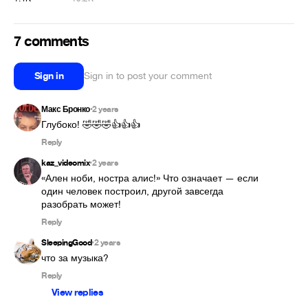
7 comments
Sign in
Sign in to post your comment
Макс Бронко
2 years
•
Глубоко! 🤣🤣🤣👍👍👍
Reply
kaz_videomix
2 years
•
«Ален ноби, ностра алис!» Что означает — если 
один человек построил, другой завсегда 
разобрать может!
Reply
SleepingGood
2 years
•
что за музыка?
Reply
View replies