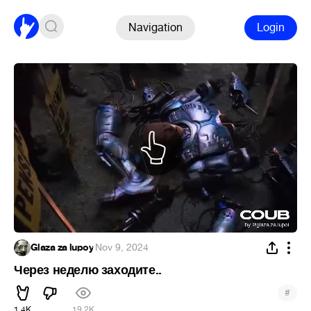
Navigation
Login
Glaza za lupoy
·
Nov 9, 2024
Через неделю заходите..
#
1.4K
19.2K