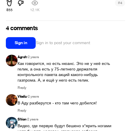
#
4
855
12.1K
4 comments
Sign in
Sign in to post your comment
Agroh
2 years
•
Как говорится, но есть нюанс. Это не у неё есть 
гелик, а она есть у 75-летнего держателя 
контрольного пакета акций какого-нибудь 
газпрома. А, и ещё у него есть гелик.
Reply
Vitaliu
2 years
•
В Аду разберутся - кто там чего добился!
Reply
Shion
2 years
•
Видео, где первую будут бешено х*ярить ногами 