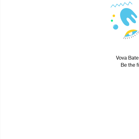
Vova Baten
Be the f