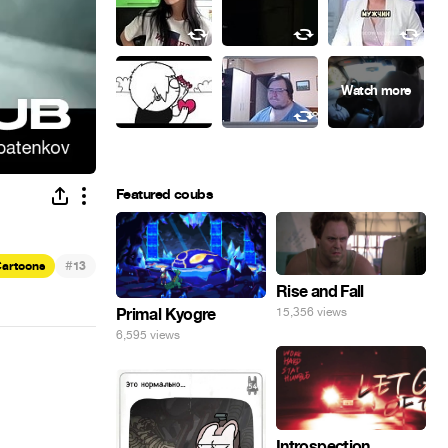
Featured coubs
#
artoons
13
Rise and Fall
Primal Kyogre
15,356 views
6,595 views
Introspection