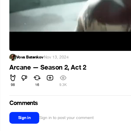
Vova Batenkov
·
Nov 13, 2024
Arcane — Season 2, Act 2
98
16
9.3K
Comments
Sign in
Sign in to post your comment