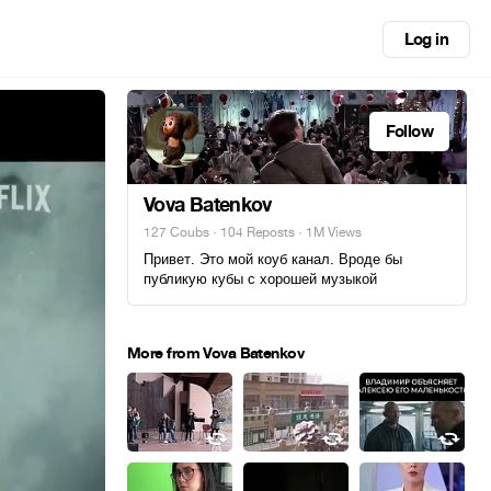
Log in
Follow
Vova Batenkov
127 Coubs
·
104 Reposts
· 1M Views
Привет. Это мой коуб канал. Вроде бы
публикую кубы с хорошей музыкой
More from Vova Batenkov