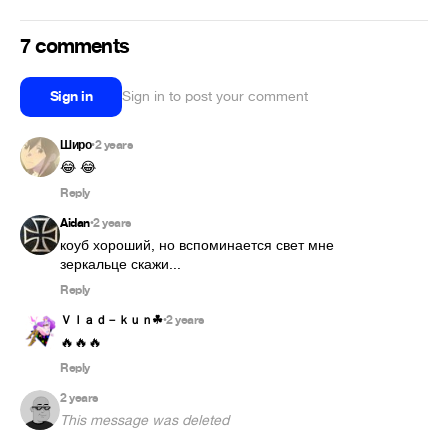
7 comments
Sign in
Sign in to post your comment
Широ
2 years
•
😂 😂
Reply
Aidan
2 years
•
коуб хороший, но вспоминается свет мне 
зеркальце скажи...
Reply
Ｖｌａｄ－ｋｕｎ︎☘
2 years
•
🔥🔥🔥
Reply
2 years
This message was deleted