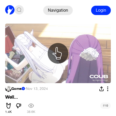
Navigation
Login
Gomer
·
Nov 13, 2024
Well...
#
19
1.4K
38.6K