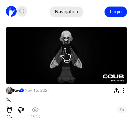
Navigation
Login
Kiwi
·
Nov 15, 2024
🔪
#
4
237
26.3K