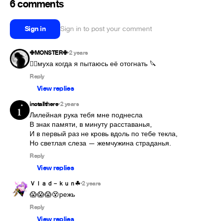
6 comments
Sign in
Sign in to post your comment
✙MONSTER✙
2 years
•
❤️‍🔥муха когда я пытаюсь её отогнать 🔪
Reply
View replies
inotallthere
2 years
•
Лилейная рука тебя мне поднесла

В знак памяти, в минуту расставанья,

И в первый раз не кровь вдоль по тебе текла,

Но светлая слеза — жемчужина страданья.
Reply
View replies
Ｖｌａｄ－ｋｕｎ︎☘
2 years
•
😱😱😱😵режь
Reply
View replies