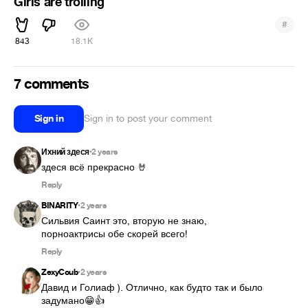
Girls are trolling
#
843
18.1K
7 comments
Sign in
Sign in to post your comment
Ихний здеся
2 years
•
здеся всё прекрасно 🤘
Reply
BINARITY
2 years
•
Сильвия Саинт это, вторую не знаю, 
порноактрисы обе скорей всего!
Reply
ZexyCoub
2 years
•
Давид и Голиаф ). Отлично, как будто так и было 
задумано😁👍