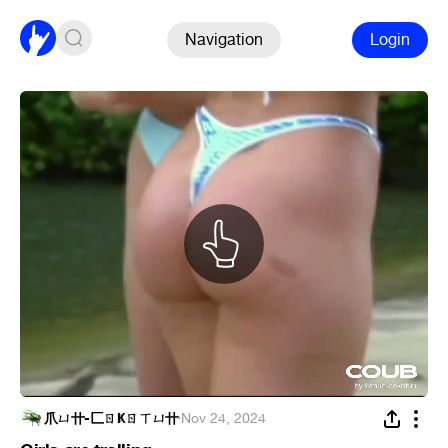
Navigation
Login
爪ㄩ卄-匚ㄖҜㄖㄒㄩ卄
·
Nov 24, 2024