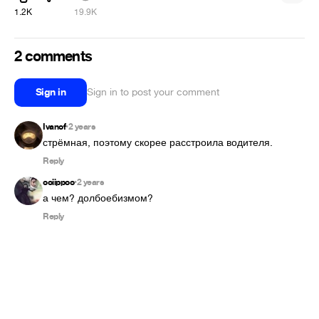
1.2K
19.9K
2 comments
Sign in
Sign in to post your comment
Ivanof
2 years
•
стрёмная, поэтому скорее расстроила водителя.
Reply
ooiippoo
2 years
•
а чем? долбоебизмом?
Reply