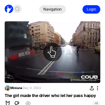
Navigation
Login
Minions
·
Dec 3, 2024
The girl made the driver who let her pass happy
#
8