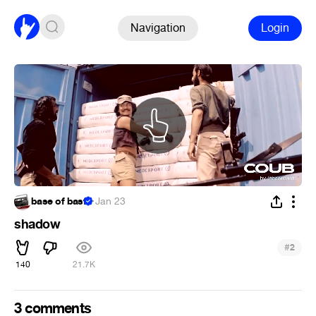
Navigation
Login
base of basf
·
Jan 23
shadow
#
2
140
21.7K
3 comments