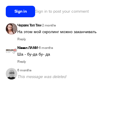
Sign in
Sign in to post your comment
Червяк Топ Тян
2 months
•
На этом мой скролинг можно заканчивать
Reply
Nissan ЛАМИ
6 months
•
Ша - бу-да бу- да
Reply
6 months
This message was deleted