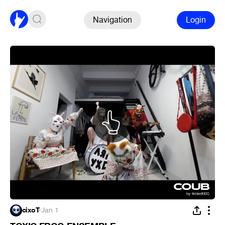
Navigation
Login
cixoT
·
Jan 1