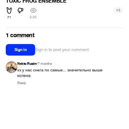
TOXIC FROG ENSEMBLE
#
3
71
8.9K
1 comment
Sign in
Sign in to post your comment
Nekto Rusim
7 months
•
хз у нас снега по самые... значительно выше 
колена
Reply