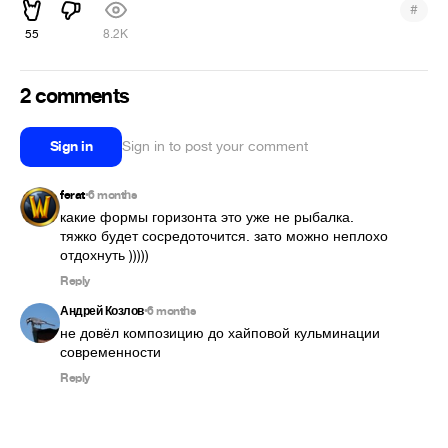
#
55
8.2K
2 comments
Sign in
Sign in to post your comment
ferat
6 months
•
какие формы горизонта это уже не рыбалка. 
тяжко будет сосредоточится. зато можно неплохо 
отдохнуть )))))
Reply
Андрей Козлов
6 months
•
не довёл композицию до хайповой кульминации 
современности
Reply