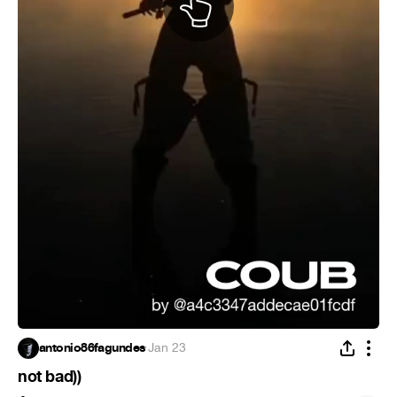
antonio86fagundes
·
Jan 23
not bad))