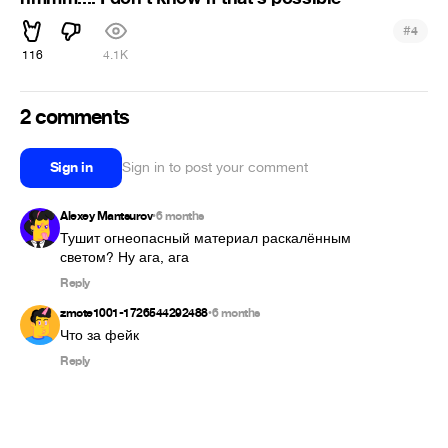
#
4
116
4.1K
2 comments
Sign in
Sign in to post your comment
Alexey Mantsurov
6 months
•
Тушит огнеопасный материал раскалённым 
светом? Ну ага, ага
Reply
zmote1001-1726544292488
6 months
•
Что за фейк
Reply