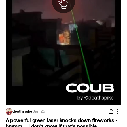
deathspike
·
Jan 25
A powerful green laser knocks down fireworks -
hmmm.... I don't know if that's possible