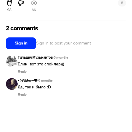
#
98
6K
2 comments
Sign in
Sign in to post your comment
Гильдия Музыкантов
6 months
•
Блин, вот это спойлер)))
Reply
• 𝓦𝓲𝓽𝓬𝓱𝓮𝓻 •🕊️
6 months
•
Да, так и было :D
Reply