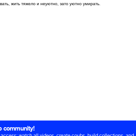
ать, жить тяжело и неуютно, зато уютно умирать.
b community!
ll access: watch all videos, create coubs, build collections, and