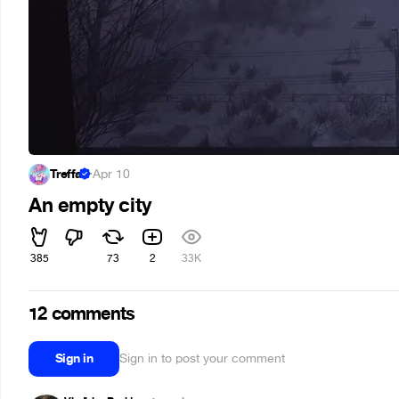
Treffa
·
Apr 10
An empty city
385
73
2
33K
12 comments
Sign in
Sign in to post your comment