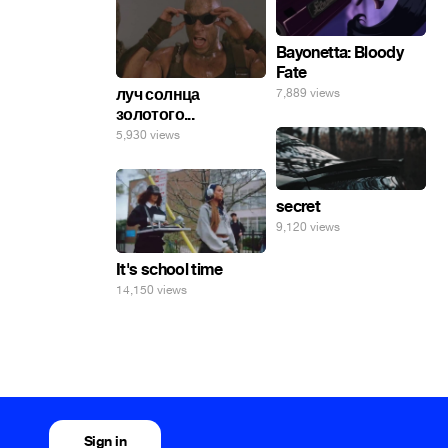
Bayonetta: Bloody
Fate
луч солнца
7,889 views
золотого...
5,930 views
secret
9,120 views
It's school time
14,150 views
Sign in