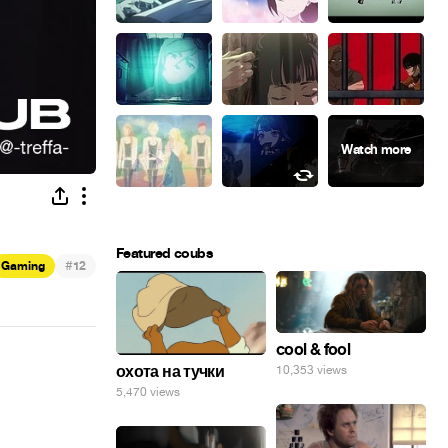
Featured coubs
#
Gaming
12
cool & fool
охота на тучки
10,353 views
5,470 views