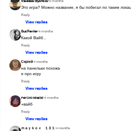
Vladislav Bychkov
4 months
•
Это игра? Можно название, я бы побегал по таким лока
Reply
View replies
Gut Ferrier
4 months
•
Какой Вайб...
Reply
View replies
Сергей
4 months
•
на панельки похожа 

я про игру
Reply
View replies
ᴘsʏᴄʜᴏ ᴍɪsɪᴅᴇ
4 months
•
+вайб
Reply
View replies
ｍａｙｋｏｖ １３１
4 months
•