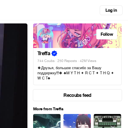
Log in
Follow
Treffa
744 Coubs
·
250 Reposts
· 42M Views
🍀Друзья, большое спасибо за Вашу
поддержку!!!🍀 ♣M Y T H ✦ R C T ✦ T H Q ✦
W C T♣
Recoubs feed
More from Treffa