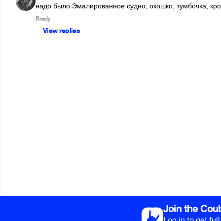
надо было Эмалированное судно, окошко, тумбочка, кров
Reply
View replies
Join the Cou
Log in to get fu