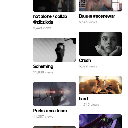
Вання #scenewar
not alone / collab
@zibzikda
6,546 views
9,449 views
Crush
Scheming
5,829 views
11,830 views
hard
11,715 views
Purks onna team
11,387 views