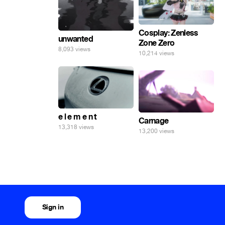
Cosplay: Zenless
unwanted
Zone Zero
8,093 views
10,214 views
e l e m e n t
Carnage
13,318 views
13,200 views
Sign in