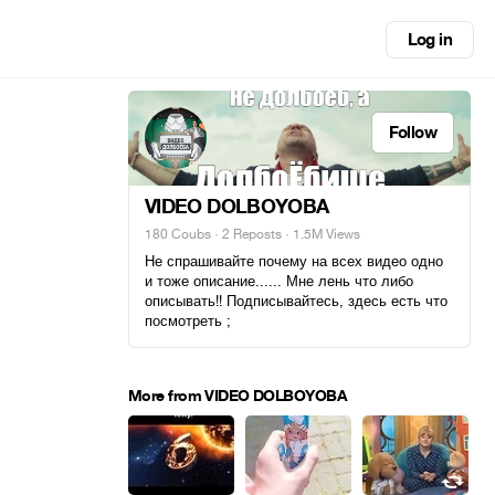
Log in
Follow
VIDEO DOLBOYOBA
180 Coubs
·
2 Reposts
· 1.5M Views
Не спрашивайте почему на всех видео одно
и тоже описание...... Мне лень что либо
описывать!! Подписывайтесь, здесь есть что
посмотреть ;
More from VIDEO DOLBOYOBA