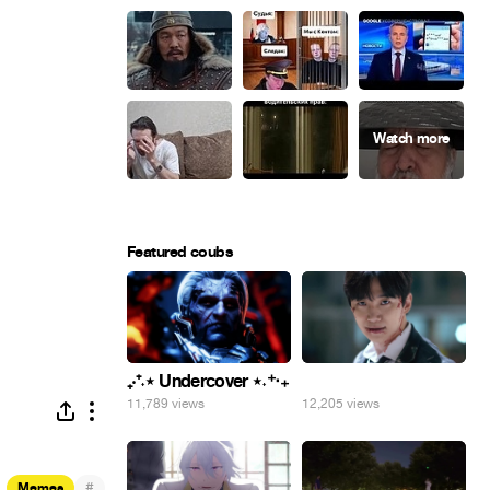
Featured coubs
₊‧⁺˖⋆ Undercover ⋆˖⁺‧₊
⠀
11,789 views
12,205 views
#
Memes