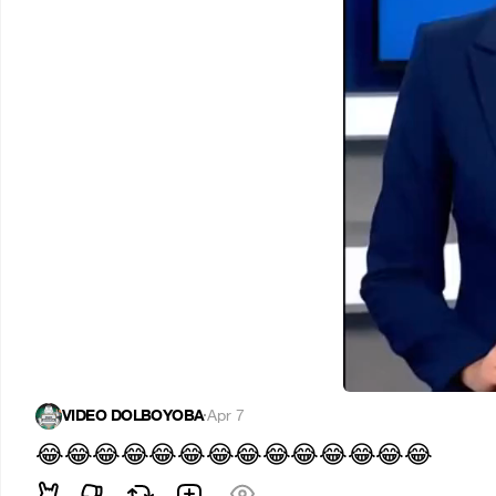
VIDEO DOLBOYOBA
·
Apr 7
😂
😂
😂
😂
😂
😂
😂
😂
😂
😂
😂
😂
😂
😂