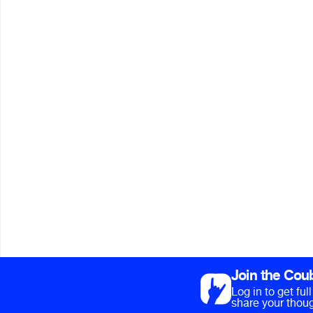
Join the Cou
Log in to get fu
share your thoug