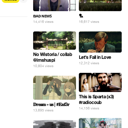
ʙᴀᴅ ɴᴇᴡꜱ
🏸
14,416 views
16,617 views
No Wistoria / collab
Let's Fall in Love
@imshuspi
12,312 views
10,804 views
This is Sparta (x3)
#radiocoub
𝐃𝐫𝐞𝐚𝐦 » 𝐮𝐬 | #𝐄𝐧𝐟3𝐫
14,156 views
13,695 views