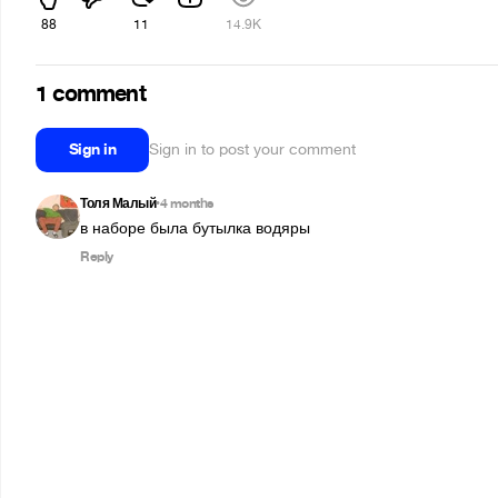
88
11
14.9K
1 comment
Sign in
Sign in to post your comment
Толя Малый
4 months
•
в наборе была бутылка водяры
Reply