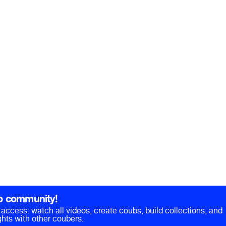
b community!
ll access: watch all videos, create coubs, build collections, and
hts with other coubers.