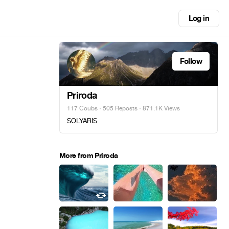
Log in
Follow
Priroda
117 Coubs
·
505 Reposts
· 871.1K Views
SOLYARIS
More from Priroda