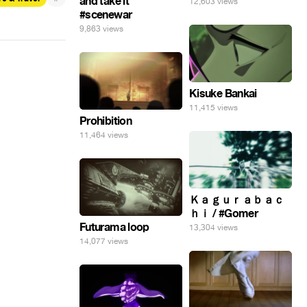
and take it
12,603 views
#scenewar
9,863 views
Kisuke Bankai
11,415 views
Prohibition
11,464 views
Ｋａｇｕｒａｂａｃ
ｈｉ / #Gomer
Futurama loop
13,304 views
14,077 views