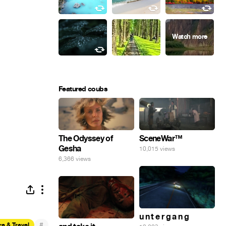
Featured coubs
The Odyssey of
SceneWar™
Gesha
10,015 views
6,366 views
u n t e r g a n g
#
e & Travel