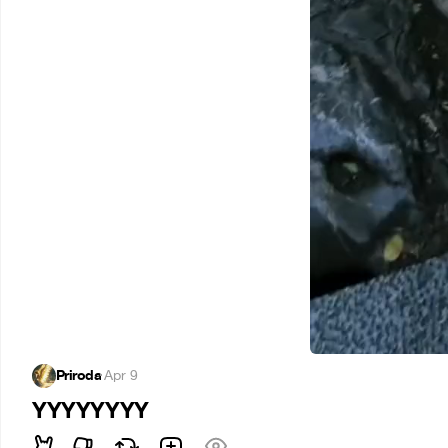
Priroda
·
Apr 9
YYYYYYYY