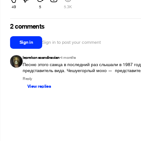
49
5
5.3K
2 comments
Sign in
Sign in to post your comment
leprekon scandinavian
4 months
•
Песню этого самца в последний раз слышали в 1987 году
представитель вида. Чешуегорлый мохо —  представите
Reply
View replies